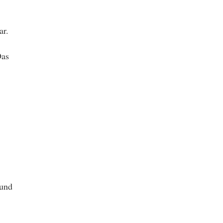
ar.
Das
 und