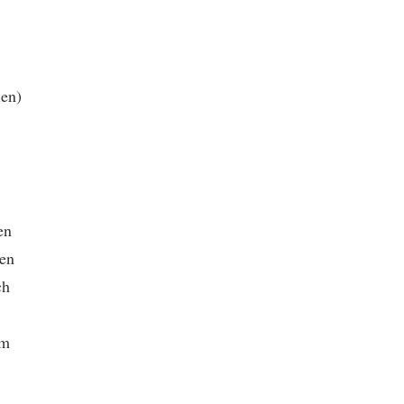
len)
en
den
ch
um