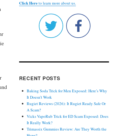
Click Here
to learn more about us.
n
hr
ie
r
RECENT POSTS
und
Baking Soda Trick for Men Exposed: Here’s Why
It Doesn’t Work
Rugiet Reviews (2026): It Rugiet Ready Safe Or
A Scam?
Vicks VapoRub Trick for ED Scam Exposed: Does
It Really Work?
Trimassix Gummies Review: Are They Worth the
Hype?