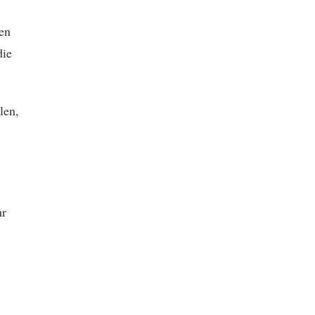
en
die
len,
hr