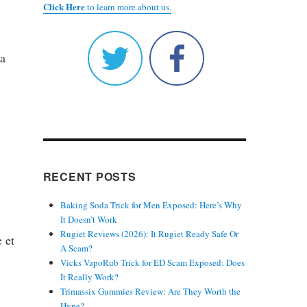
Click Here
to learn more about us.
ra
RECENT POSTS
Baking Soda Trick for Men Exposed: Here’s Why
It Doesn’t Work
Rugiet Reviews (2026): It Rugiet Ready Safe Or
e et
A Scam?
Vicks VapoRub Trick for ED Scam Exposed: Does
It Really Work?
Trimassix Gummies Review: Are They Worth the
Hype?