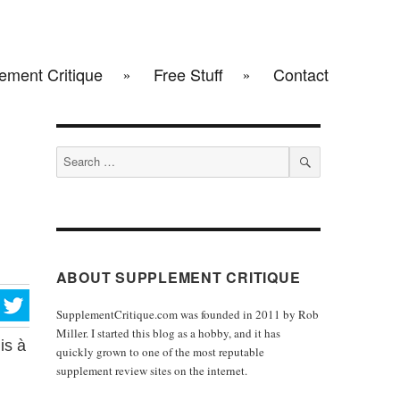
ement Critique
Free Stuff
Contact
Search
for:
SEARCH
ABOUT SUPPLEMENT CRITIQUE
SupplementCritique.com was founded in 2011 by Rob
Miller. I started this blog as a hobby, and it has
is à
quickly grown to one of the most reputable
supplement review sites on the internet.