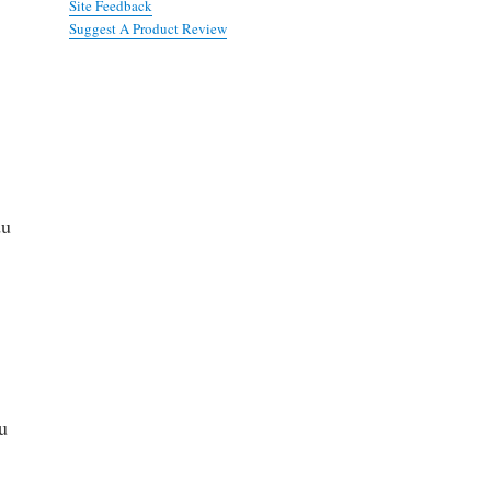
Site Feedback
Suggest A Product Review
du
u